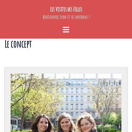
Aller
Les Visites des Filles
au
contenu
Redécouvrez Lyon et ses environs !
Ouvrir/fermer
le
Le concept
menu