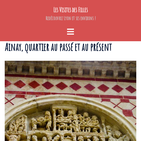
Aller
Les Visites des Filles
au
contenu
Redécouvrez Lyon et ses environs !
Ouvrir/fermer
le
Ainay, quartier au passé et au présent
menu