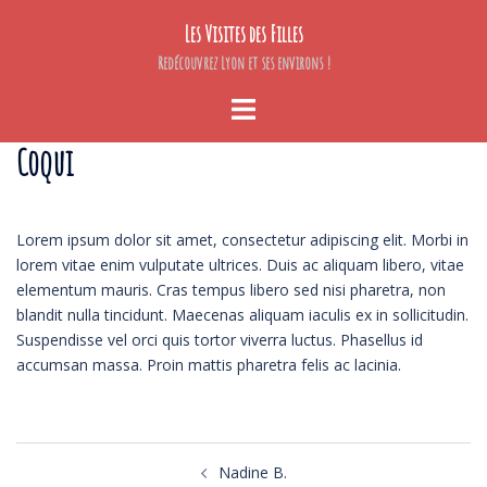
Aller
Les Visites des Filles
au
contenu
Redécouvrez Lyon et ses environs !
Ouvrir/fermer
le
Coqui
menu
Lorem ipsum dolor sit amet, consectetur adipiscing elit. Morbi in
lorem vitae enim vulputate ultrices. Duis ac aliquam libero, vitae
elementum mauris. Cras tempus libero sed nisi pharetra, non
blandit nulla tincidunt. Maecenas aliquam iaculis ex in sollicitudin.
Suspendisse vel orci quis tortor viverra luctus. Phasellus id
accumsan massa. Proin mattis pharetra felis ac lacinia.
Navigation
Nadine B.