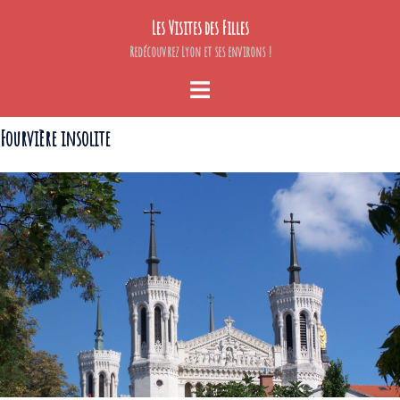
Aller
Les Visites des Filles
au
contenu
Redécouvrez Lyon et ses environs !
Ouvrir/fermer
le
menu
Fourvière insolite