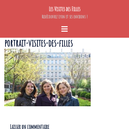
Aller
Les Visites des Filles
au
contenu
Redécouvrez Lyon et ses environs !
Ouvrir/fermer
le
portrait-visites-des-filles
menu
Laisser un commentaire