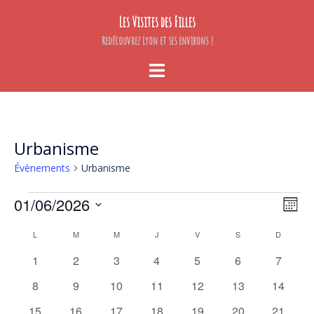
Aller
Les Visites des Filles
au
contenu
Redécouvrez Lyon et ses environs !
Ouvrir/fermer
le
menu
Urbanisme
Évènements
Urbanisme
Évènements
Naviga
Navig
01/06/2026
MOIS
de
par
Sélectionnez
Calendrier
vues
L
LUNDI
M
MARDI
M
MERCREDI
J
JEUDI
V
VENDREDI
S
SAMEDI
D
DIMANC
consul
une
Évène
de
date.
0
0
0
0
0
0
0
1
2
3
4
5
6
7
Évènements
évènements
évènements
évènements
évènements
évènements
évènements
évènem
0
0
0
0
0
0
0
8
9
10
11
12
13
14
évènements
évènements
évènements
évènements
évènements
évènements
évènem
0
0
0
0
0
0
0
15
16
17
18
19
20
21