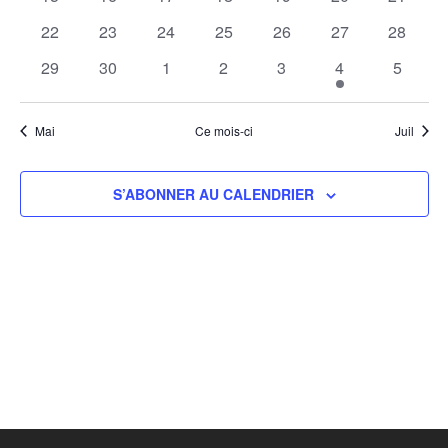
évènements
évènements
évènements
évènements
évènements
évènements
évènem
0
0
0
0
0
0
0
22
23
24
25
26
27
28
évènements
évènements
évènements
évènements
évènements
évènements
évènem
0
0
0
0
0
1
0
29
30
1
2
3
4
5
évènements
évènements
évènements
évènements
évènements
évènement
évènem
Mai
Ce mois-ci
Juil
S’ABONNER AU CALENDRIER