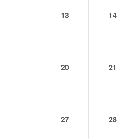
0
0
13
14
évènement,
évèneme
0
0
20
21
évènement,
évèneme
0
0
27
28
évènement,
évèneme