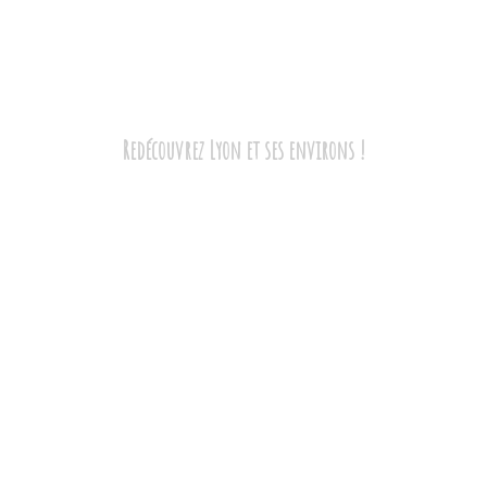
Les Visites des Filles
Redécouvrez Lyon et ses environs !
t
L’équipe
Les visites
Contact
Off