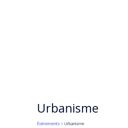
Aller
au
contenu
Accueil
Le concep
Urbanisme
Évènements
Urbanisme