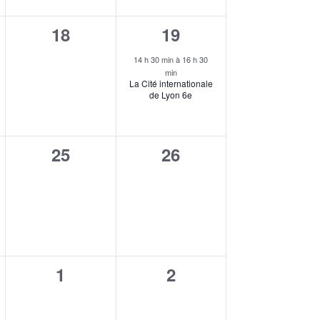
0
1
18
19
ent,
évènement,
évènement,
14 h 30 min
à
16 h 30
min
La Cité internationale
de Lyon 6e
0
0
25
26
ent,
évènement,
évènement,
0
0
1
2
ent,
évènement,
évènement,